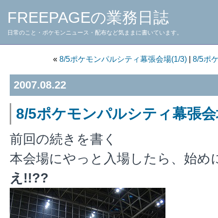
FREEPAGEの業務日誌
日常のこと・ポケモンニュース・配布など気ままに書いています。
«
8/5ポケモンパルシティ幕張会場(1/3)
|
8/5ポ
2007.08.22
8/5ポケモンパルシティ幕張会場(
前回の続きを書く
本会場にやっと入場したら、始め
え!!??