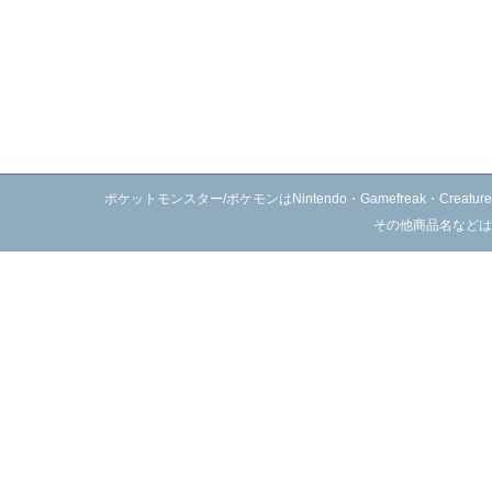
ポケットモンスター/ポケモンはNintendo・Gamefreak・C
その他商品名などは