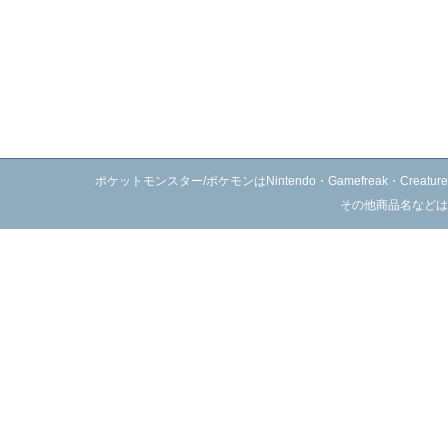
ポケットモンスター/ポケモンはNintendo・Gamefreak・C
その他商品名などは