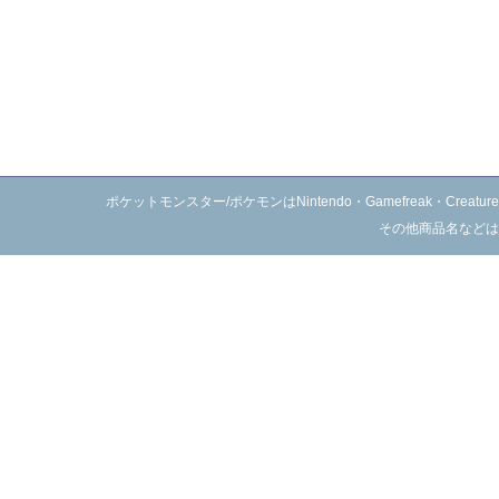
ポケットモンスター/ポケモンはNintendo・Gamefreak・C
その他商品名などは