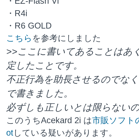
・EZ-Flash Vi
・R4i
・R6 GOLD
こちら
を参考にしました
>>ここに書いてあることはあ
定したことです。
不正行為を助長させるのでなく
で書きました。
必ずしも正しいとは限らない
このうちAcekard 2i は
市販ソフト
ot
している疑いがあります。