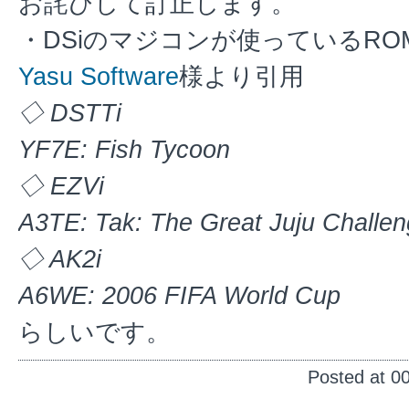
お詫びして訂正します。
・DSiのマジコンが使っているRO
Yasu Software
様より引用
◇ DSTTi
YF7E: Fish Tycoon
◇ EZVi
A3TE: Tak: The Great Juju Challe
◇ AK2i
A6WE: 2006 FIFA World Cup
らしいです。
Posted at 0