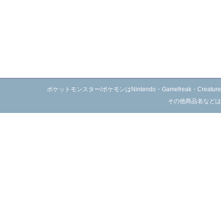
ポケットモンスター/ポケモンはNintendo・Gamefreak・C
その他商品名などは