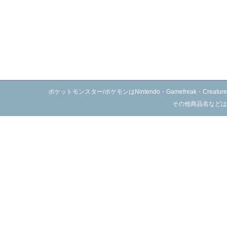
ポケットモンスター/ポケモンはNintendo・Gamefreak・C
その他商品名などは